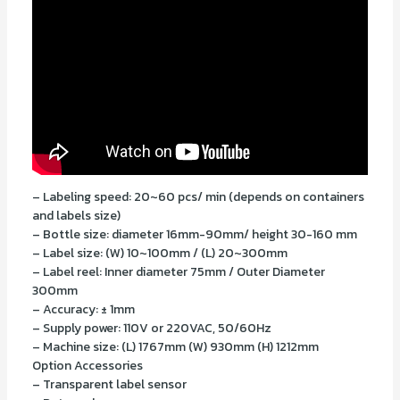
– Labeling speed: 20~60 pcs/ min (depends on containers
and labels size)
– Bottle size: diameter 16mm-90mm/ height 30-160 mm
– Label size: (W) 10~100mm / (L) 20~300mm
– Label reel: Inner diameter 75mm / Outer Diameter
300mm
– Accuracy: ± 1mm
– Supply power: 110V or 220VAC, 50/60Hz
– Machine size: (L) 1767mm (W) 930mm (H) 1212mm
Option Accessories
– Transparent label sensor