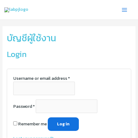
Skip
3
1
1
Main
to
4
7
3
Menu
content
p
p
p
r
r
r
บัญชีผู้ใช้งาน
o
o
o
d
d
d
Login
u
u
u
c
c
c
t
t
t
Username or email address
*
s
s
s
Password
*
Remember me
Log in